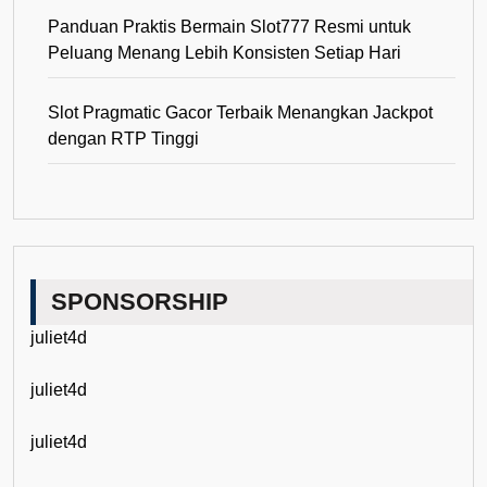
Panduan Praktis Bermain Slot777 Resmi untuk
Peluang Menang Lebih Konsisten Setiap Hari
Slot Pragmatic Gacor Terbaik Menangkan Jackpot
dengan RTP Tinggi
SPONSORSHIP
juliet4d
juliet4d
juliet4d