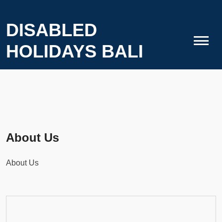
Skip
to
DISABLED
content
HOLIDAYS BALI
About Us
About Us