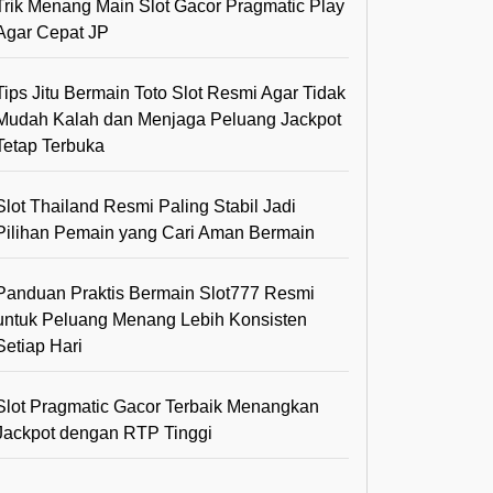
Trik Menang Main Slot Gacor Pragmatic Play
Agar Cepat JP
Tips Jitu Bermain Toto Slot Resmi Agar Tidak
Mudah Kalah dan Menjaga Peluang Jackpot
Tetap Terbuka
Slot Thailand Resmi Paling Stabil Jadi
Pilihan Pemain yang Cari Aman Bermain
Panduan Praktis Bermain Slot777 Resmi
untuk Peluang Menang Lebih Konsisten
Setiap Hari
Slot Pragmatic Gacor Terbaik Menangkan
Jackpot dengan RTP Tinggi