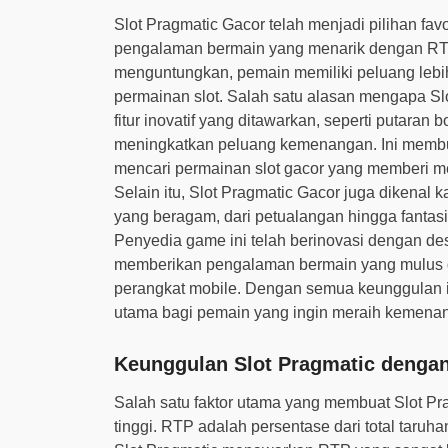
Slot Pragmatic Gacor telah menjadi pilihan fav
pengalaman bermain yang menarik dengan RTP 
menguntungkan, pemain memiliki peluang leb
permainan slot. Salah satu alasan mengapa Slo
fitur inovatif yang ditawarkan, seperti putaran b
meningkatkan peluang kemenangan. Ini membu
mencari permainan slot gacor yang memberi m
Selain itu, Slot Pragmatic Gacor juga dikena
yang beragam, dari petualangan hingga fantas
Penyedia game ini telah berinovasi dengan des
memberikan pengalaman bermain yang mulus di
perangkat mobile. Dengan semua keunggulan in
utama bagi pemain yang ingin meraih kemenan
Keunggulan Slot Pragmatic dengan
Salah satu faktor utama yang membuat Slot Pr
tinggi. RTP adalah persentase dari total taru