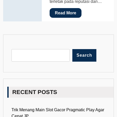
terletak pada reputasi dan…
Read More
Search
RECENT POSTS
Trik Menang Main Slot Gacor Pragmatic Play Agar
Cepat JP