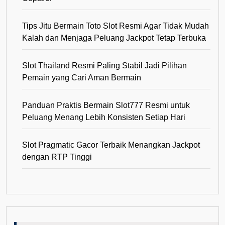
Tips Jitu Bermain Toto Slot Resmi Agar Tidak Mudah
Kalah dan Menjaga Peluang Jackpot Tetap Terbuka
Slot Thailand Resmi Paling Stabil Jadi Pilihan
Pemain yang Cari Aman Bermain
Panduan Praktis Bermain Slot777 Resmi untuk
Peluang Menang Lebih Konsisten Setiap Hari
Slot Pragmatic Gacor Terbaik Menangkan Jackpot
dengan RTP Tinggi