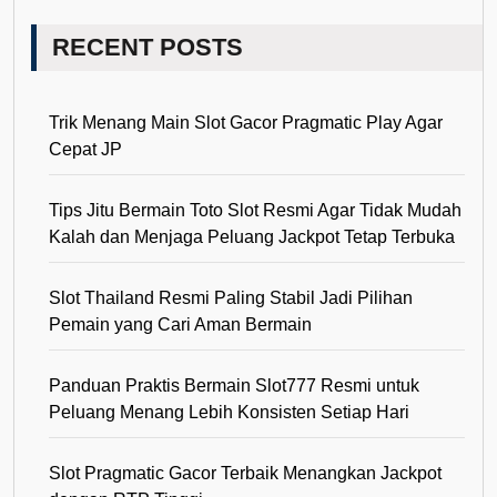
RECENT POSTS
Trik Menang Main Slot Gacor Pragmatic Play Agar
Cepat JP
Tips Jitu Bermain Toto Slot Resmi Agar Tidak Mudah
Kalah dan Menjaga Peluang Jackpot Tetap Terbuka
Slot Thailand Resmi Paling Stabil Jadi Pilihan
Pemain yang Cari Aman Bermain
Panduan Praktis Bermain Slot777 Resmi untuk
Peluang Menang Lebih Konsisten Setiap Hari
Slot Pragmatic Gacor Terbaik Menangkan Jackpot